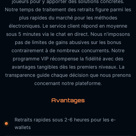
joueurs pour y apporter des solutions concrètes.
Notre temps de traitement des retraits figure parmi les
plus rapides du marché pour les méthodes
électroniques. Le service client répond en moyenne
sous 5 minutes via le chat en direct. Nous n'imposons
pas de limites de gains abusives sur les bonus
contrairement à de nombreux concurrents. Notre
programme VIP récompense la fidélité avec des
avantages tangibles dès les premiers niveaux. La
transparence guide chaque décision que nous prenons
concernant notre plateforme.
Avantages
Retraits rapides sous 2-6 heures pour les e-
wallets