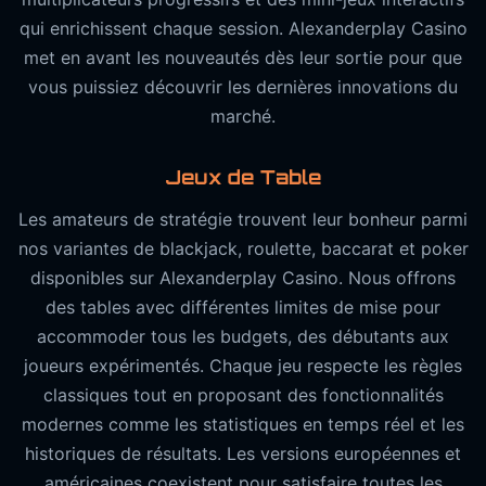
qui enrichissent chaque session. Alexanderplay Casino
met en avant les nouveautés dès leur sortie pour que
vous puissiez découvrir les dernières innovations du
marché.
Jeux de Table
Les amateurs de stratégie trouvent leur bonheur parmi
nos variantes de blackjack, roulette, baccarat et poker
disponibles sur Alexanderplay Casino. Nous offrons
des tables avec différentes limites de mise pour
accommoder tous les budgets, des débutants aux
joueurs expérimentés. Chaque jeu respecte les règles
classiques tout en proposant des fonctionnalités
modernes comme les statistiques en temps réel et les
historiques de résultats. Les versions européennes et
américaines coexistent pour satisfaire toutes les