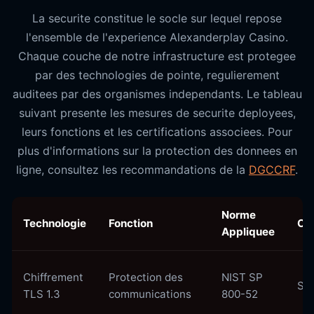
La securite constitue le socle sur lequel repose
l'ensemble de l'experience Alexanderplay Casino.
Chaque couche de notre infrastructure est protegee
par des technologies de pointe, regulierement
auditees par des organismes independants. Le tableau
suivant presente les mesures de securite deployees,
leurs fonctions et les certifications associees. Pour
plus d'informations sur la protection des donnees en
ligne, consultez les recommandations de la
DGCCRF
.
Norme
Technologie
Fonction
Cer
Appliquee
Chiffrement
Protection des
NIST SP
SS
TLS 1.3
communications
800-52