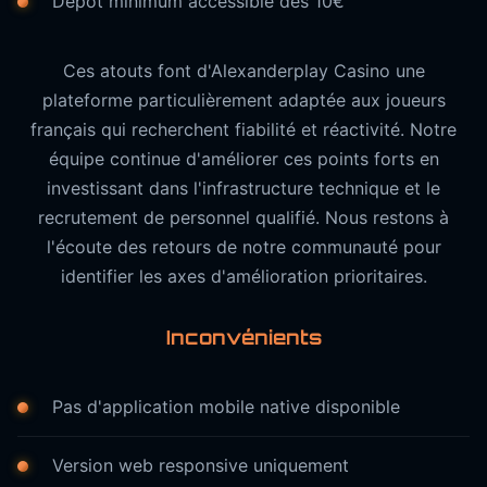
Dépôt minimum accessible dès 10€
Ces atouts font d'Alexanderplay Casino une
plateforme particulièrement adaptée aux joueurs
français qui recherchent fiabilité et réactivité. Notre
équipe continue d'améliorer ces points forts en
investissant dans l'infrastructure technique et le
recrutement de personnel qualifié. Nous restons à
l'écoute des retours de notre communauté pour
identifier les axes d'amélioration prioritaires.
Inconvénients
Pas d'application mobile native disponible
Version web responsive uniquement