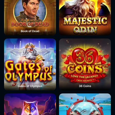
Book of Dead
Majestic Odin
Gates of Olympus
36 Coins