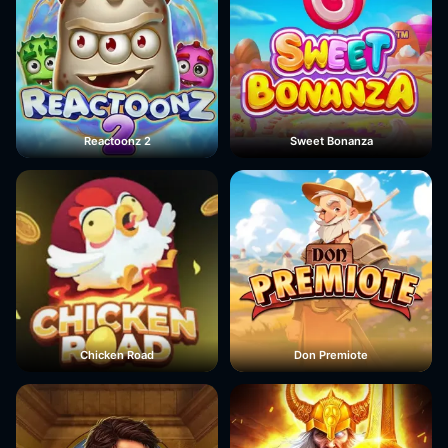
Reactoonz 2
Sweet Bonanza
Chicken Road
Don Premiote