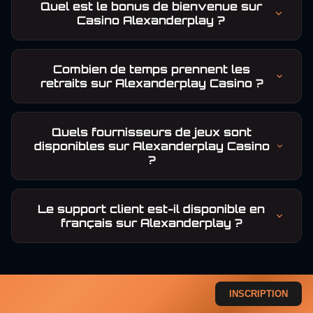
Curacao eGaming, ce qui permet de servir
Quel est le bonus de bienvenue sur
légalement les joueurs français. Notre licence
Casino Alexanderplay ?
garantit des standards stricts de protection des
Nous offrons 100% jusqu'à 500€ plus 200 tours
joueurs et un cadre réglementaire transparent.
gratuits sur votre premier dépôt. Les conditions
Combien de temps prennent les
retraits sur Alexanderplay Casino ?
de mise sont de 35x avec 30 jours pour les
remplir, un délai généreux comparé à la
Les retraits par e-wallets sont traités sous 2 à 6
moyenne du marché.
heures sur Alexanderplay. Les virements
Quels fournisseurs de jeux sont
disponibles sur Alexanderplay Casino
bancaires prennent 1 à 3 jours ouvrés et les
?
cryptomonnaies sous 30 minutes.
Notre catalogue inclut Evolution Gaming,
Pragmatic Play, NetEnt, Yggdrasil et
Le support client est-il disponible en
Microgaming. Plus de 2500 titres couvrent tous
français sur Alexanderplay ?
les genres de jeux, des machines à sous aux
Notre équipe francophone est disponible
tables live.
24h/24 via chat en direct et email. Le temps de
réponse moyen sur le chat est inférieur à 5
100% jusqu'à 500€ + 2
INSCRIPTION
minutes, ce qui en fait l'un des supports les plus