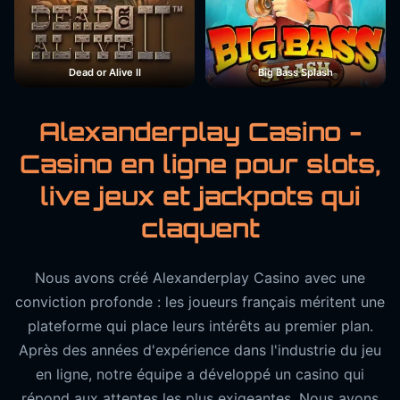
Dead or Alive II
Big Bass Splash
Alexanderplay Casino -
Casino en ligne pour slots,
live jeux et jackpots qui
claquent
Nous avons créé Alexanderplay Casino avec une
conviction profonde : les joueurs français méritent une
plateforme qui place leurs intérêts au premier plan.
Après des années d'expérience dans l'industrie du jeu
en ligne, notre équipe a développé un casino qui
répond aux attentes les plus exigeantes. Nous avons