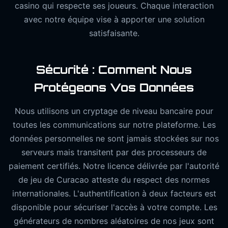
casino qui respecte ses joueurs. Chaque interaction
avec notre équipe vise à apporter une solution
satisfaisante.
Sécurité : Comment Nous
Protégeons Vos Données
Nous utilisons un cryptage de niveau bancaire pour
toutes les communications sur notre plateforme. Les
données personnelles ne sont jamais stockées sur nos
serveurs mais transitent par des processeurs de
paiement certifiés. Notre licence délivrée par l'autorité
de jeu de Curacao atteste du respect des normes
internationales. L'authentification à deux facteurs est
disponible pour sécuriser l'accès à votre compte. Les
générateurs de nombres aléatoires de nos jeux sont