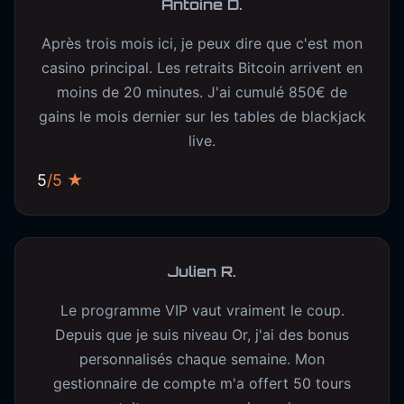
Antoine D.
Après trois mois ici, je peux dire que c'est mon
casino principal. Les retraits Bitcoin arrivent en
moins de 20 minutes. J'ai cumulé 850€ de
gains le mois dernier sur les tables de blackjack
live.
5
/5 ★
Julien R.
Le programme VIP vaut vraiment le coup.
Depuis que je suis niveau Or, j'ai des bonus
personnalisés chaque semaine. Mon
gestionnaire de compte m'a offert 50 tours