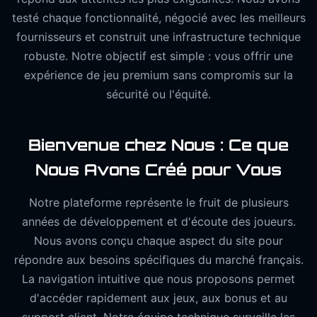
testé chaque fonctionnalité, négocié avec les meilleurs
fournisseurs et construit une infrastructure technique
robuste. Notre objectif est simple : vous offrir une
expérience de jeu premium sans compromis sur la
sécurité ou l'équité.
Bienvenue chez Nous : Ce que
Nous Avons Créé pour Vous
Notre plateforme représente le fruit de plusieurs
années de développement et d'écoute des joueurs.
Nous avons conçu chaque aspect du site pour
répondre aux besoins spécifiques du marché français.
La navigation intuitive que nous proposons permet
d'accéder rapidement aux jeux, aux bonus et au