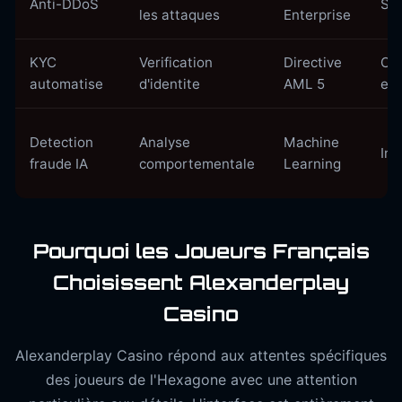
Anti-DDoS
SOC
les attaques
Enterprise
KYC
Verification
Directive
Cu
automatise
d'identite
AML 5
eG
Detection
Analyse
Machine
Int
fraude IA
comportementale
Learning
Pourquoi les Joueurs Français
Choisissent Alexanderplay
Casino
Alexanderplay Casino répond aux attentes spécifiques
des joueurs de l'Hexagone avec une attention